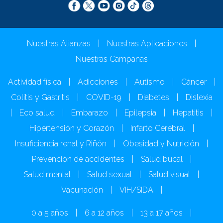
Nuestras Alianzas
|
Nuestras Aplicaciones
|
Nuestras Campañas
Actividad física
|
Adicciones
|
Autismo
|
Cáncer
|
Colitis y Gastritis
|
COVID-19
|
Diabetes
|
Dislexia
|
Eco salud
|
Embarazo
|
Epilepsia
|
Hepatitis
|
Hipertensión y Corazón
|
Infarto Cerebral
|
Insuficiencia renal y Riñón
|
Obesidad y Nutrición
|
Prevención de accidentes
|
Salud bucal
|
Salud mental
|
Salud sexual
|
Salud visual
|
Vacunación
|
VIH/SIDA
|
0 a 5 años
|
6 a 12 años
|
13 a 17 años
|