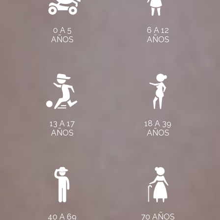
0 A 5
6 A 12
AÑOS
AÑOS
13 A 17
18 A 39
AÑOS
AÑOS
40 A 69
70 AÑOS