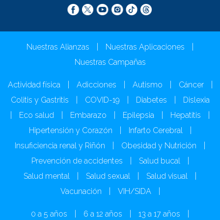
Nuestras Alianzas
|
Nuestras Aplicaciones
|
Nuestras Campañas
Actividad física
|
Adicciones
|
Autismo
|
Cáncer
|
Colitis y Gastritis
|
COVID-19
|
Diabetes
|
Dislexia
|
Eco salud
|
Embarazo
|
Epilepsia
|
Hepatitis
|
Hipertensión y Corazón
|
Infarto Cerebral
|
Insuficiencia renal y Riñón
|
Obesidad y Nutrición
|
Prevención de accidentes
|
Salud bucal
|
Salud mental
|
Salud sexual
|
Salud visual
|
Vacunación
|
VIH/SIDA
|
0 a 5 años
|
6 a 12 años
|
13 a 17 años
|