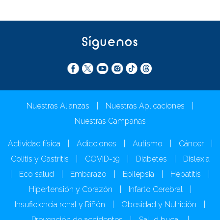
Síguenos
Nuestras Alianzas
|
Nuestras Aplicaciones
|
Nuestras Campañas
Actividad física
|
Adicciones
|
Autismo
|
Cáncer
|
Colitis y Gastritis
|
COVID-19
|
Diabetes
|
Dislexia
|
Eco salud
|
Embarazo
|
Epilepsia
|
Hepatitis
|
Hipertensión y Corazón
|
Infarto Cerebral
|
Insuficiencia renal y Riñón
|
Obesidad y Nutrición
|
Prevención de accidentes
|
Salud bucal
|