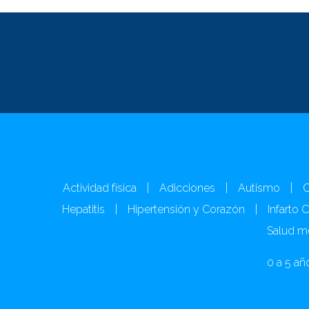
Actividad física
|
Adicciones
|
Autismo
|
C
Hepatitis
|
Hipertensión y Corazón
|
Infarto 
Salud m
0 a 5 añ