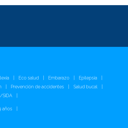
lexia
|
Eco salud
|
Embarazo
|
Epilepsia
|
n
|
Prevención de accidentes
|
Salud bucal
|
H/SIDA
|
9 años
|