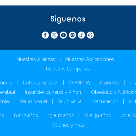
Síguenos
Nuestras Alianzas
|
Nuestras Aplicaciones
|
Nuestras Campañas
áncer
|
Colitis y Gastritis
|
COVID-19
|
Diabetes
|
Dis
Cerebral
|
Insuficiencia renal y Riñón
|
Obesidad y Nutrició
ental
|
Salud sexual
|
Salud visual
|
Vacunación
|
VI
os
|
6 a 12 años
|
13 a 17 años
|
18 a 39 años
|
40 a 6
70 años y más