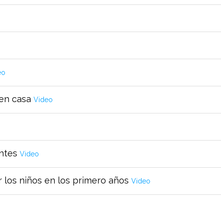
eo
 en casa
Video
entes
Video
r los niños en los primero años
Video