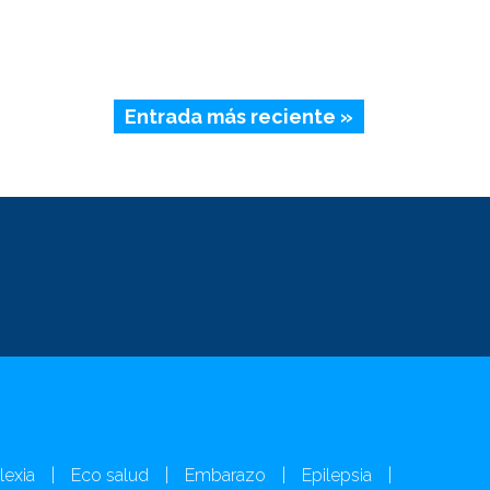
Entrada más reciente »
lexia
|
Eco salud
|
Embarazo
|
Epilepsia
|