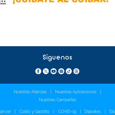
Síguenos
Nuestras Alianzas
|
Nuestras Aplicaciones
|
Nuestras Campañas
áncer
|
Colitis y Gastritis
|
COVID-19
|
Diabetes
|
Dis