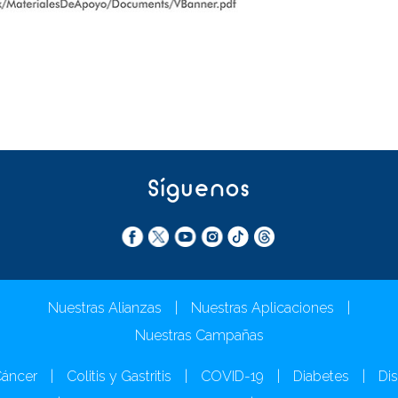
Síguenos
Nuestras Alianzas
|
Nuestras Aplicaciones
|
Nuestras Campañas
áncer
|
Colitis y Gastritis
|
COVID-19
|
Diabetes
|
Dis