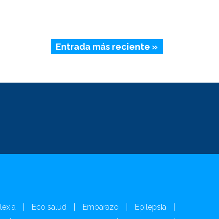
Entrada más reciente »
lexia
|
Eco salud
|
Embarazo
|
Epilepsia
|