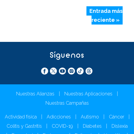
Entrada más
reciente »
Síguenos
Nuestras Alianzas
|
Nuestras Aplicaciones
|
Nuestras Campañas
Actividad física
|
Adicciones
|
Autismo
|
Cáncer
|
Colitis y Gastritis
|
COVID-19
|
Diabetes
|
Dislexia