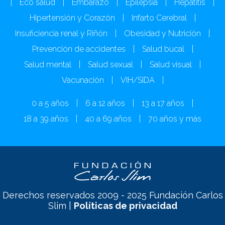
|
Eco salud
|
Embarazo
|
Epilepsia
|
Hepatitis
|
Hipertensión y Corazón
|
Infarto Cerebral
|
Insuficiencia renal y Riñón
|
Obesidad y Nutrición
|
Prevención de accidentes
|
Salud bucal
|
Salud mental
|
Salud sexual
|
Salud visual
|
Vacunación
|
VIH/SIDA
|
0 a 5 años
|
6 a 12 años
|
13 a 17 años
|
18 a 39 años
|
40 a 69 años
|
70 años y más
Derechos reservados 2009 - 2025 Fundación Carlos
Slim |
Políticas de privacidad