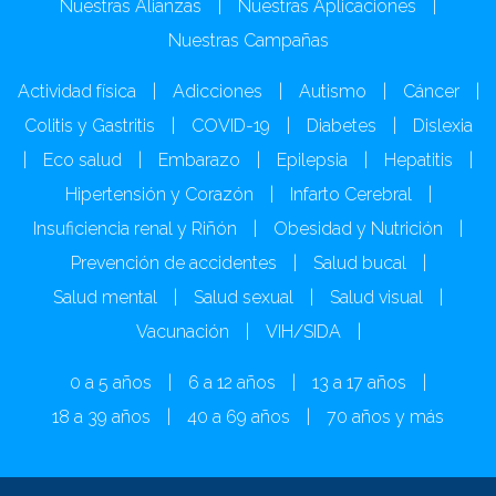
Nuestras Alianzas
|
Nuestras Aplicaciones
|
Nuestras Campañas
Actividad física
|
Adicciones
|
Autismo
|
Cáncer
|
Colitis y Gastritis
|
COVID-19
|
Diabetes
|
Dislexia
|
Eco salud
|
Embarazo
|
Epilepsia
|
Hepatitis
|
Hipertensión y Corazón
|
Infarto Cerebral
|
Insuficiencia renal y Riñón
|
Obesidad y Nutrición
|
Prevención de accidentes
|
Salud bucal
|
Salud mental
|
Salud sexual
|
Salud visual
|
Vacunación
|
VIH/SIDA
|
0 a 5 años
|
6 a 12 años
|
13 a 17 años
|
18 a 39 años
|
40 a 69 años
|
70 años y más