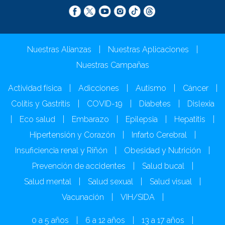
Nuestras Alianzas
|
Nuestras Aplicaciones
|
Nuestras Campañas
Actividad física
|
Adicciones
|
Autismo
|
Cáncer
|
Colitis y Gastritis
|
COVID-19
|
Diabetes
|
Dislexia
|
Eco salud
|
Embarazo
|
Epilepsia
|
Hepatitis
|
Hipertensión y Corazón
|
Infarto Cerebral
|
Insuficiencia renal y Riñón
|
Obesidad y Nutrición
|
Prevención de accidentes
|
Salud bucal
|
Salud mental
|
Salud sexual
|
Salud visual
|
Vacunación
|
VIH/SIDA
|
0 a 5 años
|
6 a 12 años
|
13 a 17 años
|