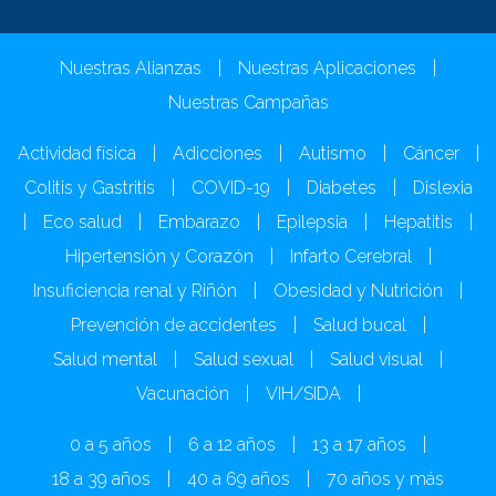
Nuestras Alianzas
|
Nuestras Aplicaciones
|
Nuestras Campañas
Actividad física
|
Adicciones
|
Autismo
|
Cáncer
|
Colitis y Gastritis
|
COVID-19
|
Diabetes
|
Dislexia
|
Eco salud
|
Embarazo
|
Epilepsia
|
Hepatitis
|
Hipertensión y Corazón
|
Infarto Cerebral
|
Insuficiencia renal y Riñón
|
Obesidad y Nutrición
|
Prevención de accidentes
|
Salud bucal
|
Salud mental
|
Salud sexual
|
Salud visual
|
Vacunación
|
VIH/SIDA
|
0 a 5 años
|
6 a 12 años
|
13 a 17 años
|
18 a 39 años
|
40 a 69 años
|
70 años y más