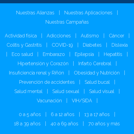
Nuestras Alianzas
|
Nuestras Aplicaciones
|
Nuestras Campañas
Actividad física
|
Adicciones
|
Autismo
|
Cáncer
|
Colitis y Gastritis
|
COVID-19
|
Diabetes
|
Dislexia
|
Eco salud
|
Embarazo
|
Epilepsia
|
Hepatitis
|
Hipertensión y Corazón
|
Infarto Cerebral
|
Insuficiencia renal y Riñón
|
Obesidad y Nutrición
|
Prevención de accidentes
|
Salud bucal
|
Salud mental
|
Salud sexual
|
Salud visual
|
Vacunación
|
VIH/SIDA
|
0 a 5 años
|
6 a 12 años
|
13 a 17 años
|
18 a 39 años
|
40 a 69 años
|
70 años y más