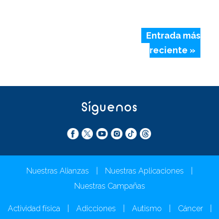
Entrada más
reciente »
Síguenos
Nuestras Alianzas
|
Nuestras Aplicaciones
|
Nuestras Campañas
Actividad física
|
Adicciones
|
Autismo
|
Cáncer
|