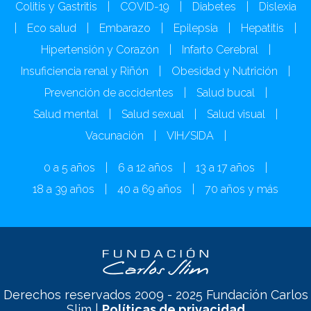
Colitis y Gastritis
|
COVID-19
|
Diabetes
|
Dislexia
|
Eco salud
|
Embarazo
|
Epilepsia
|
Hepatitis
|
Hipertensión y Corazón
|
Infarto Cerebral
|
Insuficiencia renal y Riñón
|
Obesidad y Nutrición
|
Prevención de accidentes
|
Salud bucal
|
Salud mental
|
Salud sexual
|
Salud visual
|
Vacunación
|
VIH/SIDA
|
0 a 5 años
|
6 a 12 años
|
13 a 17 años
|
18 a 39 años
|
40 a 69 años
|
70 años y más
Derechos reservados 2009 - 2025 Fundación Carlos
Slim |
Políticas de privacidad