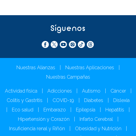
Síguenos
Nuestras Alianzas
|
Nuestras Aplicaciones
|
Nuestras Campañas
Actividad física
|
Adicciones
|
Autismo
|
Cáncer
|
Colitis y Gastritis
|
COVID-19
|
Diabetes
|
Dislexia
|
Eco salud
|
Embarazo
|
Epilepsia
|
Hepatitis
|
Hipertensión y Corazón
|
Infarto Cerebral
|
Insuficiencia renal y Riñón
|
Obesidad y Nutrición
|