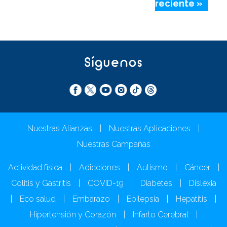
reciente »
Síguenos
Nuestras Alianzas
|
Nuestras Aplicaciones
|
Nuestras Campañas
Actividad física
|
Adicciones
|
Autismo
|
Cáncer
|
Colitis y Gastritis
|
COVID-19
|
Diabetes
|
Dislexia
|
Eco salud
|
Embarazo
|
Epilepsia
|
Hepatitis
|
Hipertensión y Corazón
|
Infarto Cerebral
|