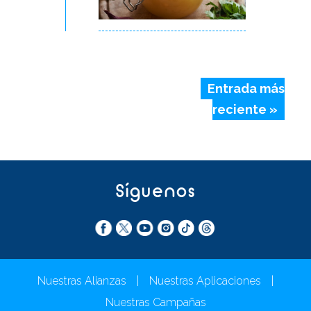
Entrada más
reciente »
Síguenos
Nuestras Alianzas
|
Nuestras Aplicaciones
|
Nuestras Campañas