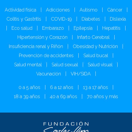
Actividad física
|
Adicciones
|
Autismo
|
Cáncer
|
Colitis y Gastritis
|
COVID-19
|
Diabetes
|
Dislexia
|
Eco salud
|
Embarazo
|
Epilepsia
|
Hepatitis
|
Hipertensión y Corazón
|
Infarto Cerebral
|
Insuficiencia renal y Riñón
|
Obesidad y Nutrición
|
Prevención de accidentes
|
Salud bucal
|
Salud mental
|
Salud sexual
|
Salud visual
|
Vacunación
|
VIH/SIDA
|
0 a 5 años
|
6 a 12 años
|
13 a 17 años
|
18 a 39 años
|
40 a 69 años
|
70 años y más