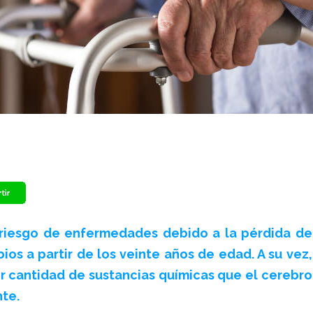
 riesgo de enfermedades debido a la pérdida de
os a partir de los veinte años de edad. A su vez,
 cantidad de sustancias químicas que el cerebro
te.