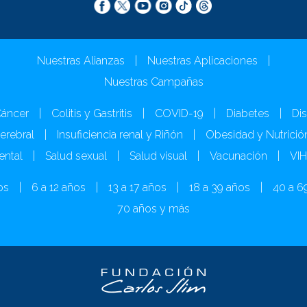
Nuestras Alianzas
|
Nuestras Aplicaciones
|
Nuestras Campañas
áncer
|
Colitis y Gastritis
|
COVID-19
|
Diabetes
|
Dis
Cerebral
|
Insuficiencia renal y Riñón
|
Obesidad y Nutrició
ental
|
Salud sexual
|
Salud visual
|
Vacunación
|
VI
os
|
6 a 12 años
|
13 a 17 años
|
18 a 39 años
|
40 a 6
70 años y más