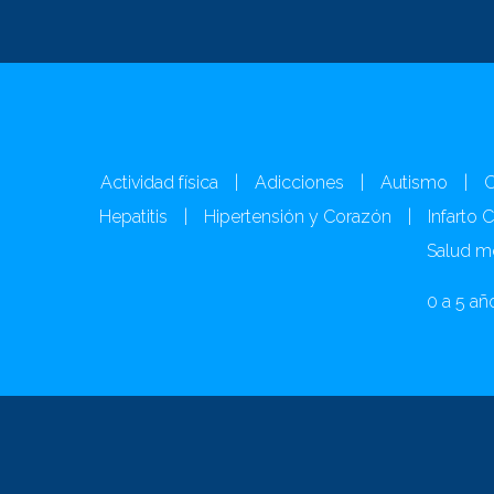
Actividad física
|
Adicciones
|
Autismo
|
C
Hepatitis
|
Hipertensión y Corazón
|
Infarto 
Salud m
0 a 5 añ