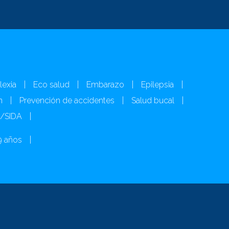
lexia
|
Eco salud
|
Embarazo
|
Epilepsia
|
n
|
Prevención de accidentes
|
Salud bucal
|
H/SIDA
|
9 años
|