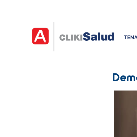
TEMA
Deme