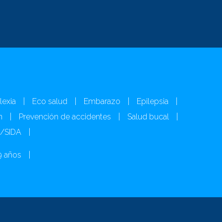
lexia
|
Eco salud
|
Embarazo
|
Epilepsia
|
n
|
Prevención de accidentes
|
Salud bucal
|
H/SIDA
|
9 años
|