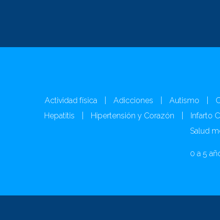
Actividad física
|
Adicciones
|
Autismo
|
C
Hepatitis
|
Hipertensión y Corazón
|
Infarto 
Salud m
0 a 5 añ