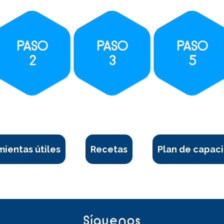
ientas útiles
Recetas
Plan de capaci
Síguenos