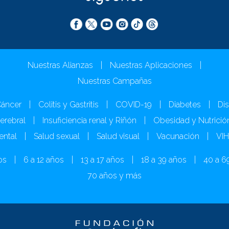
Nuestras Alianzas
|
Nuestras Aplicaciones
|
Nuestras Campañas
áncer
|
Colitis y Gastritis
|
COVID-19
|
Diabetes
|
Dis
Cerebral
|
Insuficiencia renal y Riñón
|
Obesidad y Nutrició
ental
|
Salud sexual
|
Salud visual
|
Vacunación
|
VI
os
|
6 a 12 años
|
13 a 17 años
|
18 a 39 años
|
40 a 6
70 años y más