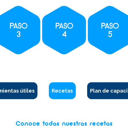
ientas útiles
Recetas
Plan de capaci
Conoce todas nuestras recetas