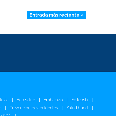
Entrada más reciente »
lexia
|
Eco salud
|
Embarazo
|
Epilepsia
|
n
|
Prevención de accidentes
|
Salud bucal
|
H/SIDA
|