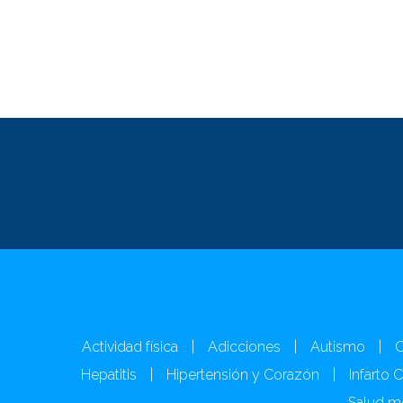
Actividad física
|
Adicciones
|
Autismo
|
C
Hepatitis
|
Hipertensión y Corazón
|
Infarto 
Salud m