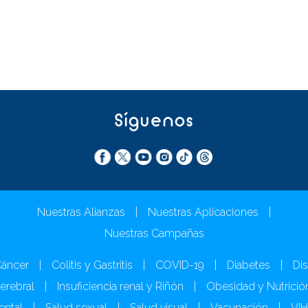
Síguenos
Nuestras Alianzas
|
Nuestras Aplicaciones
|
Nuestras Campañas
áncer
|
Colitis y Gastritis
|
COVID-19
|
Diabetes
|
Dis
Cerebral
|
Insuficiencia renal y Riñón
|
Obesidad y Nutrició
ental
|
Salud sexual
|
Salud visual
|
Vacunación
|
VI