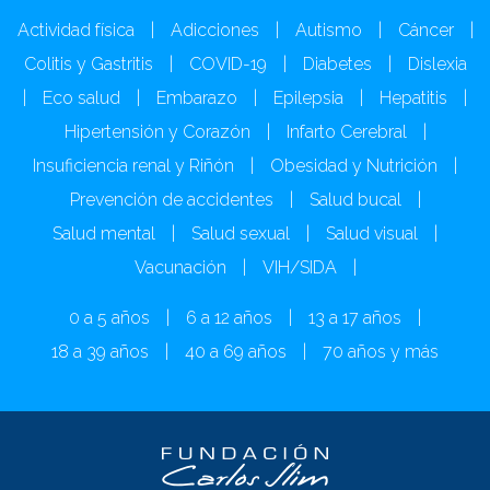
Actividad física
|
Adicciones
|
Autismo
|
Cáncer
|
Colitis y Gastritis
|
COVID-19
|
Diabetes
|
Dislexia
|
Eco salud
|
Embarazo
|
Epilepsia
|
Hepatitis
|
Hipertensión y Corazón
|
Infarto Cerebral
|
Insuficiencia renal y Riñón
|
Obesidad y Nutrición
|
Prevención de accidentes
|
Salud bucal
|
Salud mental
|
Salud sexual
|
Salud visual
|
Vacunación
|
VIH/SIDA
|
0 a 5 años
|
6 a 12 años
|
13 a 17 años
|
18 a 39 años
|
40 a 69 años
|
70 años y más