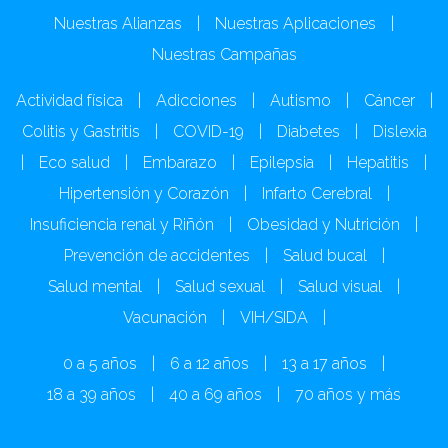
Nuestras Alianzas
|
Nuestras Aplicaciones
|
Nuestras Campañas
Actividad física
|
Adicciones
|
Autismo
|
Cáncer
|
Colitis y Gastritis
|
COVID-19
|
Diabetes
|
Dislexia
|
Eco salud
|
Embarazo
|
Epilepsia
|
Hepatitis
|
Hipertensión y Corazón
|
Infarto Cerebral
|
Insuficiencia renal y Riñón
|
Obesidad y Nutrición
|
Prevención de accidentes
|
Salud bucal
|
Salud mental
|
Salud sexual
|
Salud visual
|
Vacunación
|
VIH/SIDA
|
0 a 5 años
|
6 a 12 años
|
13 a 17 años
|
18 a 39 años
|
40 a 69 años
|
70 años y más