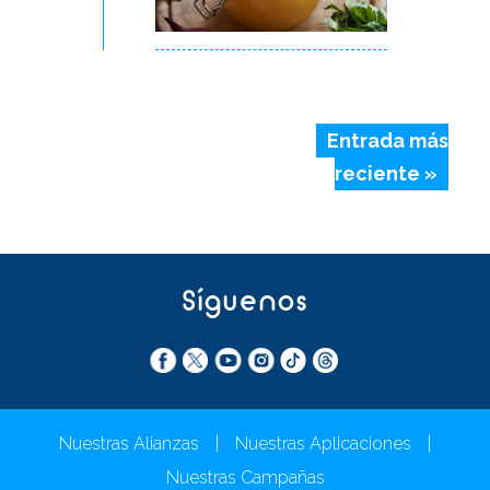
Entrada más
reciente »
Síguenos
Nuestras Alianzas
|
Nuestras Aplicaciones
|
Nuestras Campañas