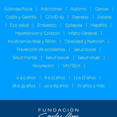
Actividad física
|
Adicciones
|
Autismo
|
Cáncer
|
Colitis y Gastritis
|
COVID-19
|
Diabetes
|
Dislexia
|
Eco salud
|
Embarazo
|
Epilepsia
|
Hepatitis
|
Hipertensión y Corazón
|
Infarto Cerebral
|
Insuficiencia renal y Riñón
|
Obesidad y Nutrición
|
Prevención de accidentes
|
Salud bucal
|
Salud mental
|
Salud sexual
|
Salud visual
|
Vacunación
|
VIH/SIDA
|
0 a 5 años
|
6 a 12 años
|
13 a 17 años
|
18 a 39 años
|
40 a 69 años
|
70 años y más