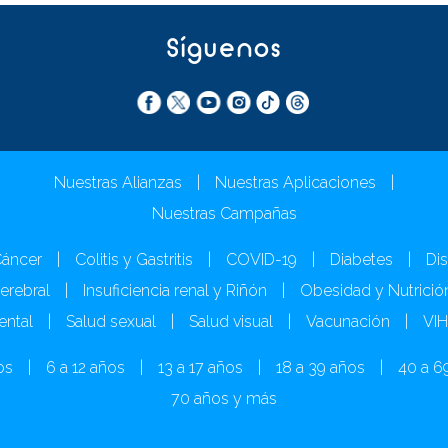
Síguenos
Nuestras Alianzas
|
Nuestras Aplicaciones
|
Nuestras Campañas
áncer
|
Colitis y Gastritis
|
COVID-19
|
Diabetes
|
Dis
Cerebral
|
Insuficiencia renal y Riñón
|
Obesidad y Nutrició
ental
|
Salud sexual
|
Salud visual
|
Vacunación
|
VI
os
|
6 a 12 años
|
13 a 17 años
|
18 a 39 años
|
40 a 6
70 años y más