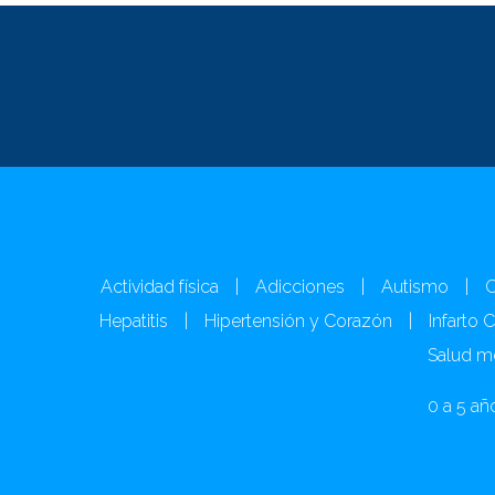
Actividad física
|
Adicciones
|
Autismo
|
C
Hepatitis
|
Hipertensión y Corazón
|
Infarto 
Salud m
0 a 5 añ