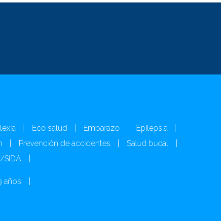
lexia
|
Eco salud
|
Embarazo
|
Epilepsia
|
n
|
Prevención de accidentes
|
Salud bucal
|
H/SIDA
|
9 años
|