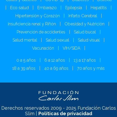
|
Eco salud
|
Embarazo
|
Epilepsia
|
Hepatitis
|
Hipertensión y Corazón
|
Infarto Cerebral
|
Insuficiencia renal y Riñón
|
Obesidad y Nutrición
|
Prevención de accidentes
|
Salud bucal
|
Salud mental
|
Salud sexual
|
Salud visual
|
Vacunación
|
VIH/SIDA
|
0 a 5 años
|
6 a 12 años
|
13 a 17 años
|
18 a 39 años
|
40 a 69 años
|
70 años y más
Derechos reservados 2009 - 2025 Fundación Carlos
Slim |
Políticas de privacidad