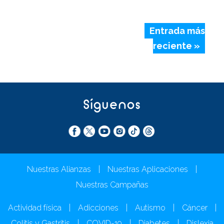
Entrada más
reciente »
Síguenos
Nuestras Alianzas
|
Nuestras Aplicaciones
|
Nuestras Campañas
Actividad física
|
Adicciones
|
Autismo
|
Cáncer
|
Colitis y Gastritis
|
COVID-19
|
Diabetes
|
Dislexia