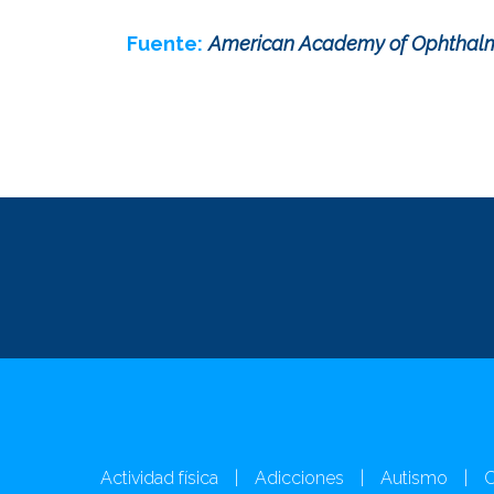
Fuente:
American Academy of Ophthal
Actividad física
|
Adicciones
|
Autismo
|
C