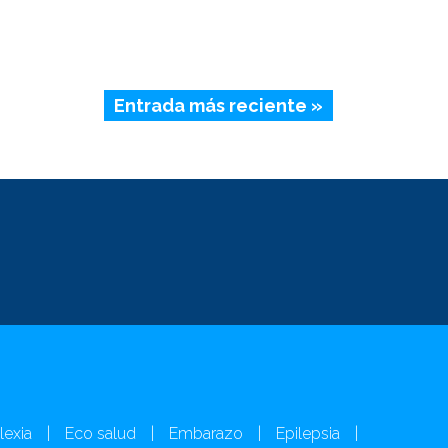
Entrada más reciente »
lexia
|
Eco salud
|
Embarazo
|
Epilepsia
|