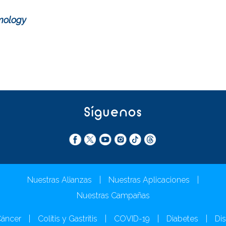
mology
Síguenos
Nuestras Alianzas
|
Nuestras Aplicaciones
|
Nuestras Campañas
áncer
|
Colitis y Gastritis
|
COVID-19
|
Diabetes
|
Dis