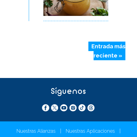
Entrada más
reciente »
Síguenos
Nuestras Alianzas
|
Nuestras Aplicaciones
|