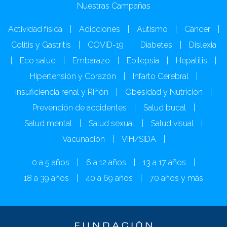
Nuestras Campañas
Actividad física
|
Adicciones
|
Autismo
|
Cáncer
|
Colitis y Gastritis
|
COVID-19
|
Diabetes
|
Dislexia
|
Eco salud
|
Embarazo
|
Epilepsia
|
Hepatitis
|
Hipertensión y Corazón
|
Infarto Cerebral
|
Insuficiencia renal y Riñón
|
Obesidad y Nutrición
|
Prevención de accidentes
|
Salud bucal
|
Salud mental
|
Salud sexual
|
Salud visual
|
Vacunación
|
VIH/SIDA
|
0 a 5 años
|
6 a 12 años
|
13 a 17 años
|
18 a 39 años
|
40 a 69 años
|
70 años y más