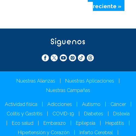
reciente »
Síguenos
Nuestras Alianzas
|
Nuestras Aplicaciones
|
Nuestras Campañas
Actividad física
|
Adicciones
|
Autismo
|
Cáncer
|
Colitis y Gastritis
|
COVID-19
|
Diabetes
|
Dislexia
|
Eco salud
|
Embarazo
|
Epilepsia
|
Hepatitis
|
Hipertensión y Corazón
|
Infarto Cerebral
|