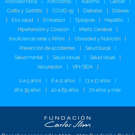
Actividad física
|
Adicciones
|
Autismo
|
Cáncer
|
Colitis y Gastritis
|
COVID-19
|
Diabetes
|
Dislexia
|
Eco salud
|
Embarazo
|
Epilepsia
|
Hepatitis
|
Hipertensión y Corazón
|
Infarto Cerebral
|
Insuficiencia renal y Riñón
|
Obesidad y Nutrición
|
Prevención de accidentes
|
Salud bucal
|
Salud mental
|
Salud sexual
|
Salud visual
|
Vacunación
|
VIH/SIDA
|
0 a 5 años
|
6 a 12 años
|
13 a 17 años
|
18 a 39 años
|
40 a 69 años
|
70 años y más