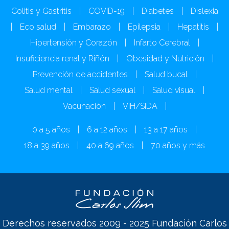
Colitis y Gastritis
|
COVID-19
|
Diabetes
|
Dislexia
|
Eco salud
|
Embarazo
|
Epilepsia
|
Hepatitis
|
Hipertensión y Corazón
|
Infarto Cerebral
|
Insuficiencia renal y Riñón
|
Obesidad y Nutrición
|
Prevención de accidentes
|
Salud bucal
|
Salud mental
|
Salud sexual
|
Salud visual
|
Vacunación
|
VIH/SIDA
|
0 a 5 años
|
6 a 12 años
|
13 a 17 años
|
18 a 39 años
|
40 a 69 años
|
70 años y más
Derechos reservados 2009 - 2025 Fundación Carlos