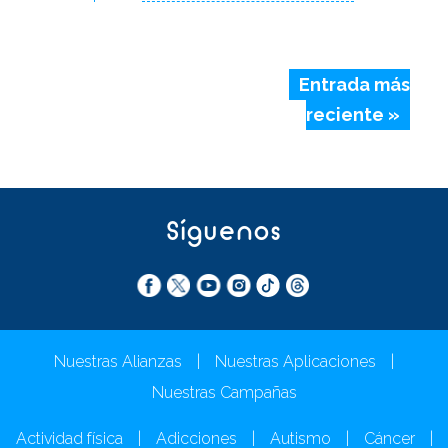
Entrada más
reciente »
Síguenos
Nuestras Alianzas
|
Nuestras Aplicaciones
|
Nuestras Campañas
Actividad física
|
Adicciones
|
Autismo
|
Cáncer
|