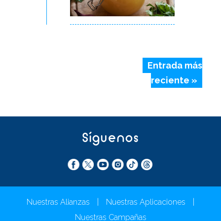
Entrada más
reciente »
Síguenos
Nuestras Alianzas
|
Nuestras Aplicaciones
|
Nuestras Campañas