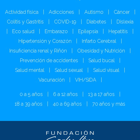
Actividad física
|
Adicciones
|
Autismo
|
Cáncer
|
Colitis y Gastritis
|
COVID-19
|
Diabetes
|
Dislexia
|
Eco salud
|
Embarazo
|
Epilepsia
|
Hepatitis
|
Hipertensión y Corazón
|
Infarto Cerebral
|
Insuficiencia renal y Riñón
|
Obesidad y Nutrición
|
Prevención de accidentes
|
Salud bucal
|
Salud mental
|
Salud sexual
|
Salud visual
|
Vacunación
|
VIH/SIDA
|
0 a 5 años
|
6 a 12 años
|
13 a 17 años
|
18 a 39 años
|
40 a 69 años
|
70 años y más