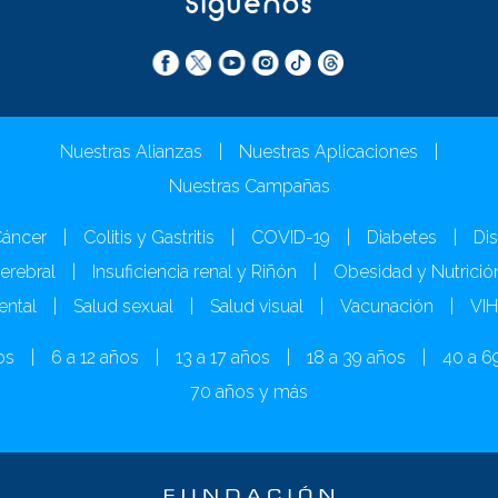
Síguenos
Nuestras Alianzas
|
Nuestras Aplicaciones
|
Nuestras Campañas
áncer
|
Colitis y Gastritis
|
COVID-19
|
Diabetes
|
Dis
Cerebral
|
Insuficiencia renal y Riñón
|
Obesidad y Nutrició
ental
|
Salud sexual
|
Salud visual
|
Vacunación
|
VI
os
|
6 a 12 años
|
13 a 17 años
|
18 a 39 años
|
40 a 6
70 años y más