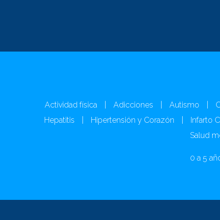
Actividad física
|
Adicciones
|
Autismo
|
C
Hepatitis
|
Hipertensión y Corazón
|
Infarto 
Salud m
0 a 5 añ