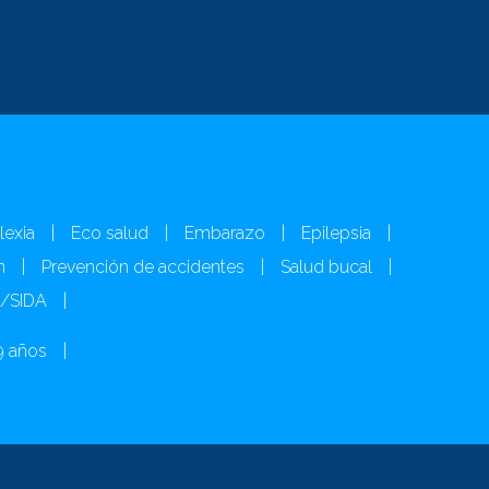
lexia
|
Eco salud
|
Embarazo
|
Epilepsia
|
n
|
Prevención de accidentes
|
Salud bucal
|
H/SIDA
|
9 años
|