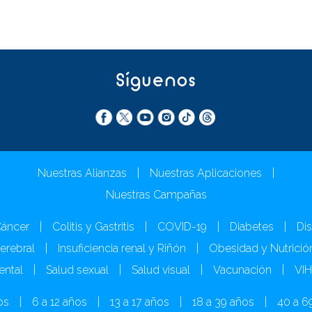
Síguenos
Nuestras Alianzas
|
Nuestras Aplicaciones
|
Nuestras Campañas
áncer
|
Colitis y Gastritis
|
COVID-19
|
Diabetes
|
Dis
Cerebral
|
Insuficiencia renal y Riñón
|
Obesidad y Nutrició
ental
|
Salud sexual
|
Salud visual
|
Vacunación
|
VI
os
|
6 a 12 años
|
13 a 17 años
|
18 a 39 años
|
40 a 6