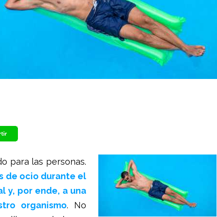
do para las personas.
 de ocio durante el
l y, por ende, a una
stro organismo
. No