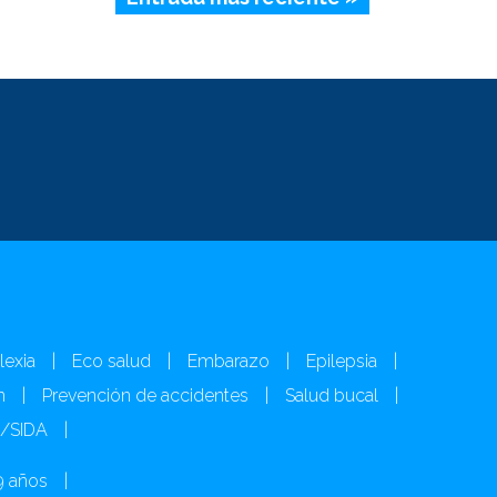
lexia
|
Eco salud
|
Embarazo
|
Epilepsia
|
n
|
Prevención de accidentes
|
Salud bucal
|
H/SIDA
|
9 años
|