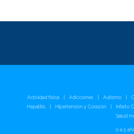
Actividad física
|
Adicciones
|
Autismo
|
C
Hepatitis
|
Hipertensión y Corazón
|
Infarto 
Salud m
0 a 5 añ