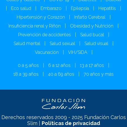
|
Eco salud
|
Embarazo
|
Epilepsia
|
Hepatitis
|
Hipertensión y Corazón
|
Infarto Cerebral
|
Insuficiencia renal y Riñón
|
Obesidad y Nutrición
|
Prevención de accidentes
|
Salud bucal
|
Salud mental
|
Salud sexual
|
Salud visual
|
Vacunación
|
VIH/SIDA
|
0 a 5 años
|
6 a 12 años
|
13 a 17 años
|
18 a 39 años
|
40 a 69 años
|
70 años y más
Derechos reservados 2009 - 2025 Fundación Carlos
Slim |
Políticas de privacidad