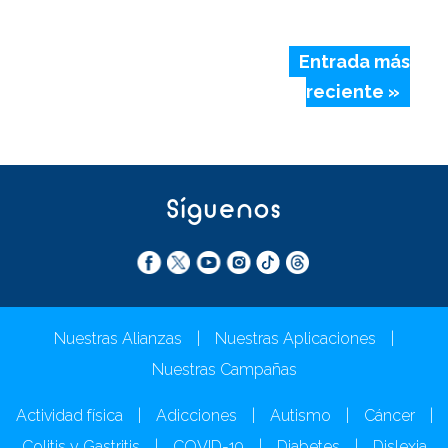
Entrada más
reciente »
Síguenos
Nuestras Alianzas
|
Nuestras Aplicaciones
|
Nuestras Campañas
Actividad física
|
Adicciones
|
Autismo
|
Cáncer
|
Colitis y Gastritis
|
COVID-19
|
Diabetes
|
Dislexia