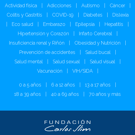
Actividad física
|
Adicciones
|
Autismo
|
Cáncer
|
Colitis y Gastritis
|
COVID-19
|
Diabetes
|
Dislexia
|
Eco salud
|
Embarazo
|
Epilepsia
|
Hepatitis
|
Hipertensión y Corazón
|
Infarto Cerebral
|
Insuficiencia renal y Riñón
|
Obesidad y Nutrición
|
Prevención de accidentes
|
Salud bucal
|
Salud mental
|
Salud sexual
|
Salud visual
|
Vacunación
|
VIH/SIDA
|
0 a 5 años
|
6 a 12 años
|
13 a 17 años
|
18 a 39 años
|
40 a 69 años
|
70 años y más