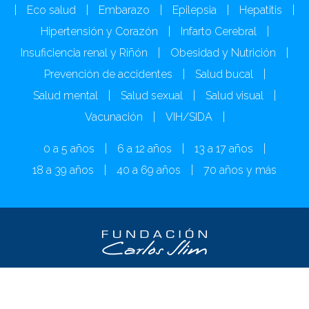
|
Eco salud
|
Embarazo
|
Epilepsia
|
Hepatitis
|
Hipertensión y Corazón
|
Infarto Cerebral
|
Insuficiencia renal y Riñón
|
Obesidad y Nutrición
|
Prevención de accidentes
|
Salud bucal
|
Salud mental
|
Salud sexual
|
Salud visual
|
Vacunación
|
VIH/SIDA
|
0 a 5 años
|
6 a 12 años
|
13 a 17 años
|
18 a 39 años
|
40 a 69 años
|
70 años y más
Derechos reservados 2009 - 2025 Fundación Carlos
Slim |
Políticas de privacidad