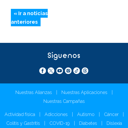
« Ir a noticias
anteriores
Síguenos
Nuestras Alianzas
|
Nuestras Aplicaciones
|
Nuestras Campañas
Actividad física
|
Adicciones
|
Autismo
|
Cáncer
|
Colitis y Gastritis
|
COVID-19
|
Diabetes
|
Dislexia