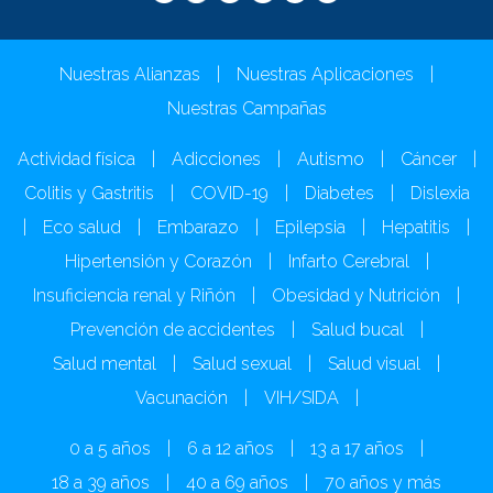
Nuestras Alianzas
|
Nuestras Aplicaciones
|
Nuestras Campañas
Actividad física
|
Adicciones
|
Autismo
|
Cáncer
|
Colitis y Gastritis
|
COVID-19
|
Diabetes
|
Dislexia
|
Eco salud
|
Embarazo
|
Epilepsia
|
Hepatitis
|
Hipertensión y Corazón
|
Infarto Cerebral
|
Insuficiencia renal y Riñón
|
Obesidad y Nutrición
|
Prevención de accidentes
|
Salud bucal
|
Salud mental
|
Salud sexual
|
Salud visual
|
Vacunación
|
VIH/SIDA
|
0 a 5 años
|
6 a 12 años
|
13 a 17 años
|
18 a 39 años
|
40 a 69 años
|
70 años y más