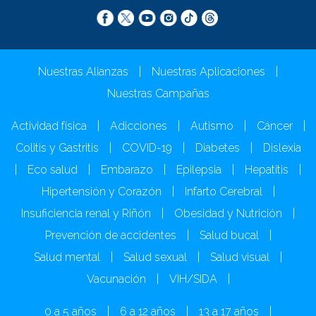
Nuestras Alianzas
|
Nuestras Aplicaciones
|
Nuestras Campañas
Actividad física
|
Adicciones
|
Autismo
|
Cáncer
|
Colitis y Gastritis
|
COVID-19
|
Diabetes
|
Dislexia
|
Eco salud
|
Embarazo
|
Epilepsia
|
Hepatitis
|
Hipertensión y Corazón
|
Infarto Cerebral
|
Insuficiencia renal y Riñón
|
Obesidad y Nutrición
|
Prevención de accidentes
|
Salud bucal
|
Salud mental
|
Salud sexual
|
Salud visual
|
Vacunación
|
VIH/SIDA
|
0 a 5 años
|
6 a 12 años
|
13 a 17 años
|