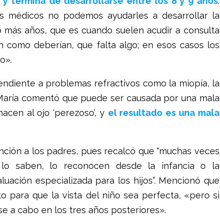
y termina de desarrollarse entre los 8 y 9 años
.
s médicos no podemos ayudarles a desarrollar la
o más años, que es cuando suelen acudir a consulta
n como deberían, que falta algo; en esos casos los
o».
ndiente a problemas refractivos como la miopía, la
 María comentó que puede ser causada por una mala
hacen al ojo ‘perezoso’, y
el resultado es una mala
ención a los padres, pues recalcó que “muchas veces
 lo saben, lo reconocen desde la infancia o la
uación especializada para los hijos”. Mencionó que
o para que la vista del niño sea perfecta, «pero si
e a cabo en los tres años posteriores».