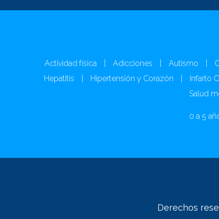
Actividad física
|
Adicciones
|
Autismo
|
C
Hepatitis
|
Hipertensión y Corazón
|
Infarto 
Salud m
0 a 5 añ
Derechos reser