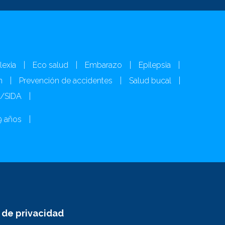
lexia
|
Eco salud
|
Embarazo
|
Epilepsia
|
n
|
Prevención de accidentes
|
Salud bucal
|
H/SIDA
|
9 años
|
s de privacidad