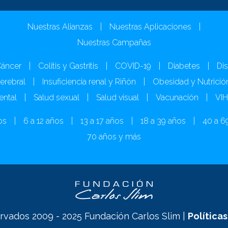
Nuestras Alianzas
|
Nuestras Aplicaciones
|
Nuestras Campañas
áncer
|
Colitis y Gastritis
|
COVID-19
|
Diabetes
|
Dis
Cerebral
|
Insuficiencia renal y Riñón
|
Obesidad y Nutrició
ental
|
Salud sexual
|
Salud visual
|
Vacunación
|
VI
os
|
6 a 12 años
|
13 a 17 años
|
18 a 39 años
|
40 a 6
70 años y más
vados 2009 - 2025 Fundación Carlos Slim |
Política