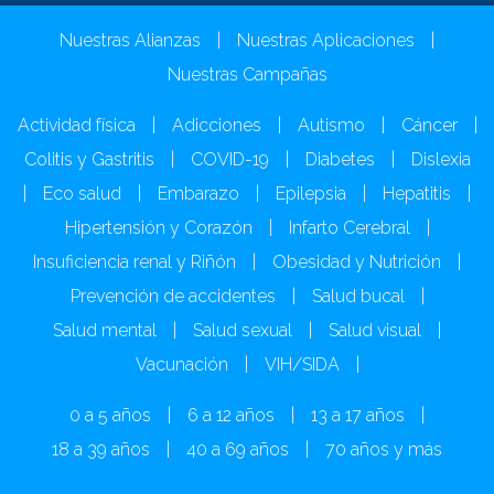
Nuestras Alianzas
|
Nuestras Aplicaciones
|
Nuestras Campañas
Actividad física
|
Adicciones
|
Autismo
|
Cáncer
|
Colitis y Gastritis
|
COVID-19
|
Diabetes
|
Dislexia
|
Eco salud
|
Embarazo
|
Epilepsia
|
Hepatitis
|
Hipertensión y Corazón
|
Infarto Cerebral
|
Insuficiencia renal y Riñón
|
Obesidad y Nutrición
|
Prevención de accidentes
|
Salud bucal
|
Salud mental
|
Salud sexual
|
Salud visual
|
Vacunación
|
VIH/SIDA
|
0 a 5 años
|
6 a 12 años
|
13 a 17 años
|
18 a 39 años
|
40 a 69 años
|
70 años y más