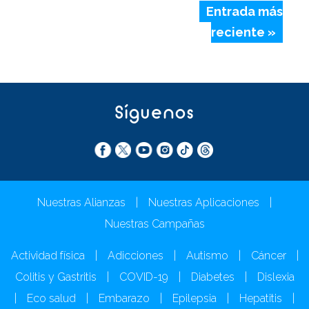
Entrada más
reciente »
Síguenos
Nuestras Alianzas
|
Nuestras Aplicaciones
|
Nuestras Campañas
Actividad física
|
Adicciones
|
Autismo
|
Cáncer
|
Colitis y Gastritis
|
COVID-19
|
Diabetes
|
Dislexia
|
Eco salud
|
Embarazo
|
Epilepsia
|
Hepatitis
|