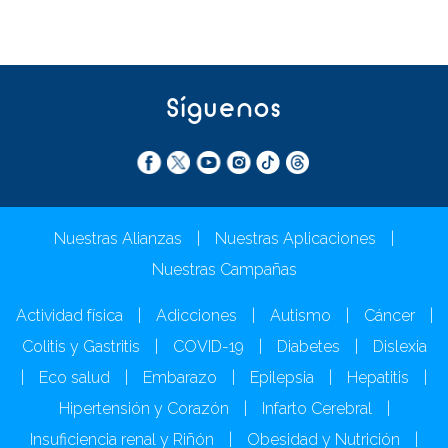
Síguenos
Nuestras Alianzas
|
Nuestras Aplicaciones
|
Nuestras Campañas
Actividad física
|
Adicciones
|
Autismo
|
Cáncer
|
Colitis y Gastritis
|
COVID-19
|
Diabetes
|
Dislexia
|
Eco salud
|
Embarazo
|
Epilepsia
|
Hepatitis
|
Hipertensión y Corazón
|
Infarto Cerebral
|
Insuficiencia renal y Riñón
|
Obesidad y Nutrición
|