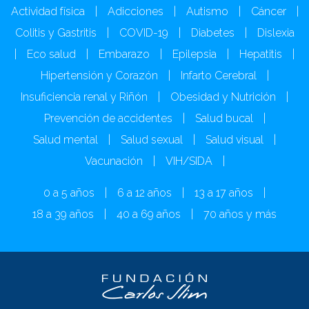
Actividad física
|
Adicciones
|
Autismo
|
Cáncer
|
Colitis y Gastritis
|
COVID-19
|
Diabetes
|
Dislexia
|
Eco salud
|
Embarazo
|
Epilepsia
|
Hepatitis
|
Hipertensión y Corazón
|
Infarto Cerebral
|
Insuficiencia renal y Riñón
|
Obesidad y Nutrición
|
Prevención de accidentes
|
Salud bucal
|
Salud mental
|
Salud sexual
|
Salud visual
|
Vacunación
|
VIH/SIDA
|
0 a 5 años
|
6 a 12 años
|
13 a 17 años
|
18 a 39 años
|
40 a 69 años
|
70 años y más