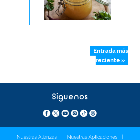
Entrada más
reciente »
Síguenos
Nuestras Alianzas
|
Nuestras Aplicaciones
|