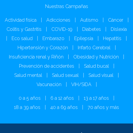
Nuestras Campañas
Actividad física
|
Adicciones
|
Autismo
|
Cáncer
|
Colitis y Gastritis
|
COVID-19
|
Diabetes
|
Dislexia
|
Eco salud
|
Embarazo
|
Epilepsia
|
Hepatitis
|
Hipertensión y Corazón
|
Infarto Cerebral
|
Insuficiencia renal y Riñón
|
Obesidad y Nutrición
|
Prevención de accidentes
|
Salud bucal
|
Salud mental
|
Salud sexual
|
Salud visual
|
Vacunación
|
VIH/SIDA
|
0 a 5 años
|
6 a 12 años
|
13 a 17 años
|
18 a 39 años
|
40 a 69 años
|
70 años y más