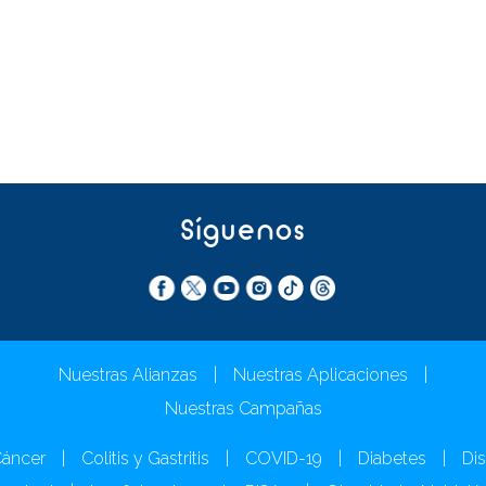
Síguenos
Nuestras Alianzas
|
Nuestras Aplicaciones
|
Nuestras Campañas
áncer
|
Colitis y Gastritis
|
COVID-19
|
Diabetes
|
Dis