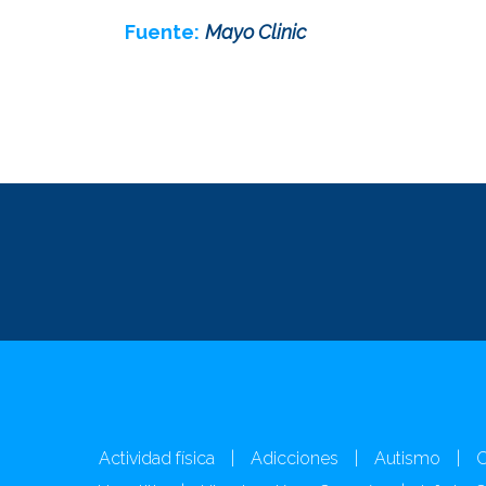
Fuente:
Mayo Clinic
Actividad física
|
Adicciones
|
Autismo
|
C