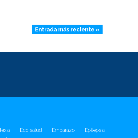
Entrada más reciente »
lexia
|
Eco salud
|
Embarazo
|
Epilepsia
|