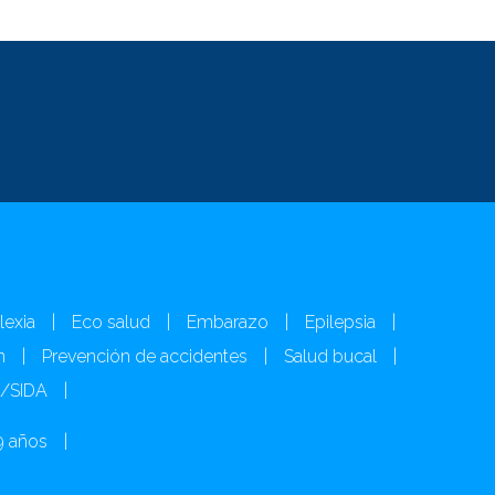
lexia
|
Eco salud
|
Embarazo
|
Epilepsia
|
n
|
Prevención de accidentes
|
Salud bucal
|
H/SIDA
|
9 años
|