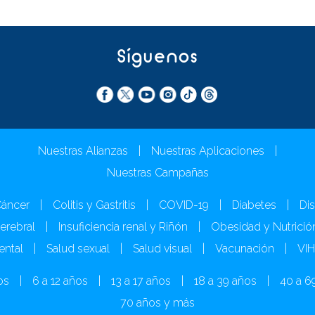
Síguenos
Nuestras Alianzas
|
Nuestras Aplicaciones
|
Nuestras Campañas
áncer
|
Colitis y Gastritis
|
COVID-19
|
Diabetes
|
Dis
Cerebral
|
Insuficiencia renal y Riñón
|
Obesidad y Nutrició
ental
|
Salud sexual
|
Salud visual
|
Vacunación
|
VI
os
|
6 a 12 años
|
13 a 17 años
|
18 a 39 años
|
40 a 6
70 años y más