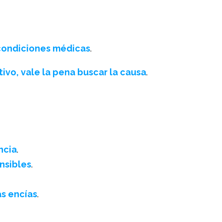
condiciones médicas
.
ivo, vale la pena buscar la causa
.
ncia
.
nsibles
.
as encías
.