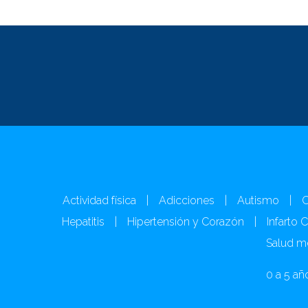
Actividad física
|
Adicciones
|
Autismo
|
C
Hepatitis
|
Hipertensión y Corazón
|
Infarto 
Salud m
0 a 5 añ