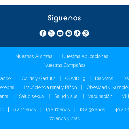
Síguenos
Nuestras Alianzas
|
Nuestras Aplicaciones
|
Nuestras Campañas
áncer
|
Colitis y Gastritis
|
COVID-19
|
Diabetes
|
Dis
Cerebral
|
Insuficiencia renal y Riñón
|
Obesidad y Nutrició
ental
|
Salud sexual
|
Salud visual
|
Vacunación
|
VI
os
|
6 a 12 años
|
13 a 17 años
|
18 a 39 años
|
40 a 6
70 años y más