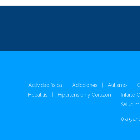
Actividad física
|
Adicciones
|
Autismo
|
C
Hepatitis
|
Hipertensión y Corazón
|
Infarto 
Salud m
0 a 5 añ