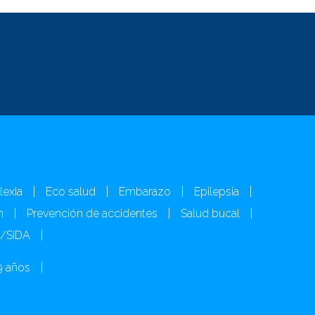
lexia
|
Eco salud
|
Embarazo
|
Epilepsia
|
n
|
Prevención de accidentes
|
Salud bucal
|
H/SIDA
|
9 años
|