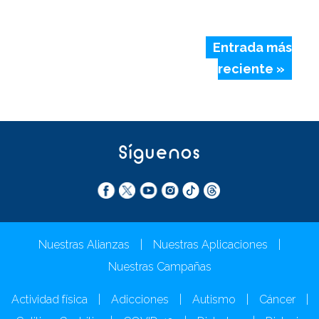
Entrada más
reciente »
Síguenos
Nuestras Alianzas
|
Nuestras Aplicaciones
|
Nuestras Campañas
Actividad física
|
Adicciones
|
Autismo
|
Cáncer
|