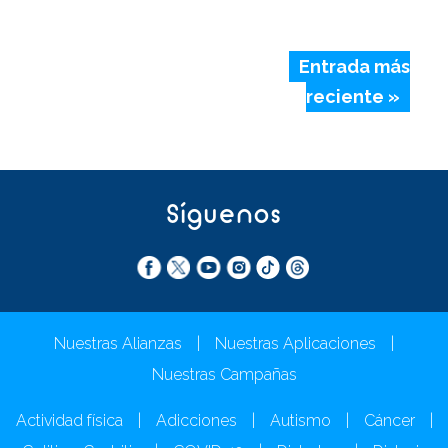
Entrada más
reciente »
Síguenos
Nuestras Alianzas
|
Nuestras Aplicaciones
|
Nuestras Campañas
Actividad física
|
Adicciones
|
Autismo
|
Cáncer
|