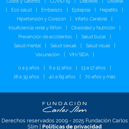
Colitis y Gastritis
|
COVID-19
|
Diabetes
|
Dislexia
|
Eco salud
|
Embarazo
|
Epilepsia
|
Hepatitis
|
Hipertensión y Corazón
|
Infarto Cerebral
|
Insuficiencia renal y Riñón
|
Obesidad y Nutrición
|
Prevención de accidentes
|
Salud bucal
|
Salud mental
|
Salud sexual
|
Salud visual
|
Vacunación
|
VIH/SIDA
|
0 a 5 años
|
6 a 12 años
|
13 a 17 años
|
18 a 39 años
|
40 a 69 años
|
70 años y más
Derechos reservados 2009 - 2025 Fundación Carlos
Slim |
Políticas de privacidad