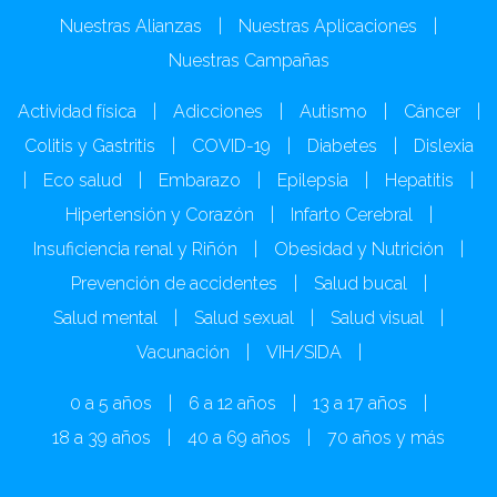
Nuestras Alianzas
|
Nuestras Aplicaciones
|
Nuestras Campañas
Actividad física
|
Adicciones
|
Autismo
|
Cáncer
|
Colitis y Gastritis
|
COVID-19
|
Diabetes
|
Dislexia
|
Eco salud
|
Embarazo
|
Epilepsia
|
Hepatitis
|
Hipertensión y Corazón
|
Infarto Cerebral
|
Insuficiencia renal y Riñón
|
Obesidad y Nutrición
|
Prevención de accidentes
|
Salud bucal
|
Salud mental
|
Salud sexual
|
Salud visual
|
Vacunación
|
VIH/SIDA
|
0 a 5 años
|
6 a 12 años
|
13 a 17 años
|
18 a 39 años
|
40 a 69 años
|
70 años y más